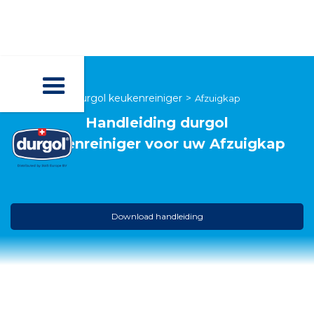
durgol keukenreiniger
>
Afzuigkap
Handleiding
durgol
keukenreiniger
voor uw
Afzuigkap
Download handleiding