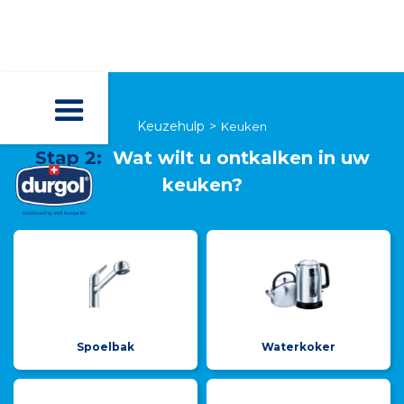
Keuzehulp
>
Keuken
Stap 2:
Wat wilt u ontkalken in uw
keuken?
Spoelbak
Waterkoker