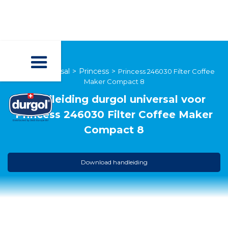
durgol universal
>
Princess
>
Princess 246030 Filter Coffee
Maker Compact 8
Handleiding
durgol universal
voor
Princess 246030 Filter Coffee Maker
Compact 8
Download handleiding