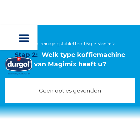
durgol reinigingstabletten 1,6g
>
Magimix
Stap 2:
Welk type koffiemachine
van
Magimix
heeft u?
Geen opties gevonden