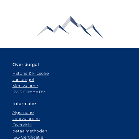
Over durgol
Historie & Filosofie
van durgol
Merkwaarde
SWS Europe BV
Informatie
Algemene
voorwaarden
Overzicht
betaalmethoden
ISO Certificatie