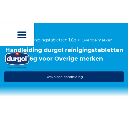
durgol reinigingstabletten 1,6g
>
Overige merken
Handleiding
durgol reinigingstabletten
1,6g
voor
Overige merken
Download handleiding