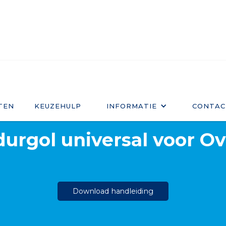
TEN
KEUZEHULP
INFORMATIE
CONTAC
durgol universal
>
Koffiemachine
>
Overige merke
durgol universal
voor
Ov
Download handleiding