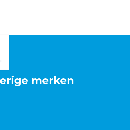
T
n
erige merken