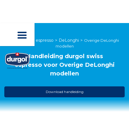
durgol swiss espresso
>
DeLonghi
>
Overige DeLonghi
modellen
Handleiding
durgol swiss
espresso
voor
Overige DeLonghi
modellen
Download handleiding