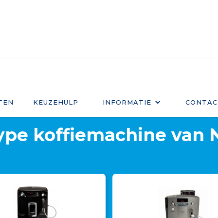
TEN
KEUZEHULP
INFORMATIE
CONTAC
durgol swiss espresso
>
Nivona
ype koffiemachine van