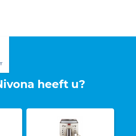
T
Nivona
heeft u?