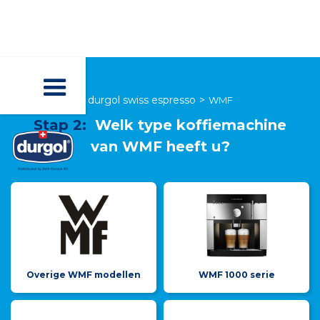
durgol swiss espresso
>
WMF
Stap 2:
Welk type koffiemachine
van
WMF
heeft u?
Overige WMF modellen
WMF 1000 serie